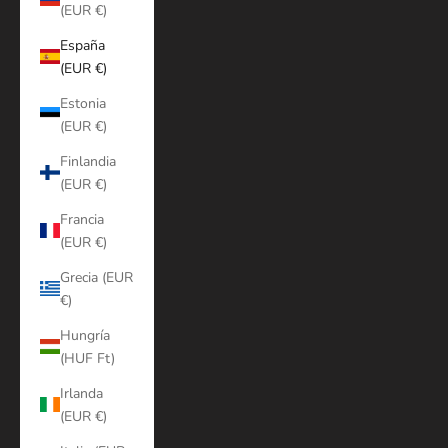
(EUR €)
España
(EUR €)
Estonia
(EUR €)
Finlandia
(EUR €)
Francia
(EUR €)
Grecia (EUR
€)
Hungría
(HUF Ft)
Irlanda
(EUR €)