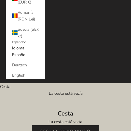
(EUR €)
Rumanía
(RON Lei)
Suecia (SEK
kr)
Español
Idioma
Español
Deutsch
English
Cesta
La cesta está vacía
Cesta
La cesta está vacía