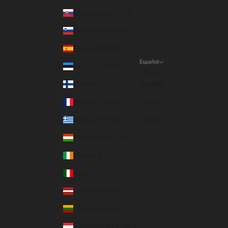
Eslovaquia (EUR €)
Eslovenia (EUR €)
España (EUR €)
Español
Estonia (EUR €)
Idioma
Finlandia (EUR €)
Español
Francia (EUR €)
Deutsch
Grecia (EUR €)
English
Hungría (HUF Ft)
Irlanda (EUR €)
Italia (EUR €)
Letonia (EUR €)
Lituania (EUR €)
Luxemburgo (EUR €)