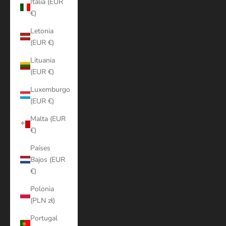
Italia (EUR
€)
Letonia
(EUR €)
Lituania
(EUR €)
Luxemburgo
(EUR €)
Malta (EUR
€)
Países
Bajos (EUR
€)
Polonia
(PLN zł)
Portugal