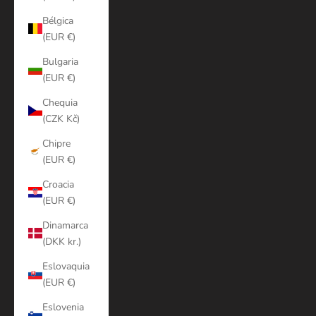
Bélgica
(EUR €)
Bulgaria
(EUR €)
Chequia
(CZK Kč)
Chipre
(EUR €)
Croacia
(EUR €)
Dinamarca
(DKK kr.)
Eslovaquia
(EUR €)
Eslovenia